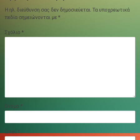
Η ηλ. διεύθυνση σας δεν δημοσιεύεται.
Τα υποχρεωτικά
πεδία σημειώνονται με
*
Σχόλιο
*
Όνομα
*
Email
*