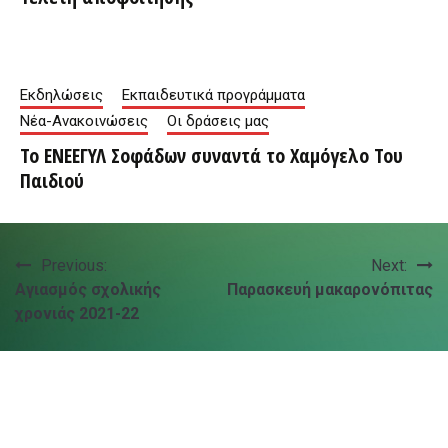
Εκδηλώσεις
Εκπαιδευτικά προγράμματα
Νέα-Ανακοινώσεις
Οι δράσεις μας
Το ΕΝΕΕΓΥΛ Σοφάδων συναντά το Χαμόγελο Του
Παιδιού
Πλοήγηση
Previous:
Next:
Αγιασμός σχολικής
Παρασκευή μακαρονόπιτας
άρθρων
χρονιάς 2021-22