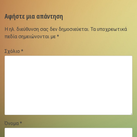
Αφήστε μια απάντηση
Η ηλ. διεύθυνση σας δεν δημοσιεύεται.
Τα υποχρεωτικά
πεδία σημειώνονται με
*
Σχόλιο
*
Όνομα
*