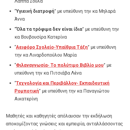
Λάππα Σούλα
“
Υγιεινή διατροφή
” με υπεύθυνη την κα Μηλαρά
Άννα
“‘
Όλα τα τρόφιμα δεν είναι ίδια
” με υπεύθυνη την
κα Βουβουσίρα Κατερίνα
“
Αειφόρο Σχολείο-Υπαίθρια Τάξη
” με υπεύθυνη
την κα Λιναρδοπούλου Μαρία
“
Φιλαναγνωσία- Το πολύτιμο Βιβλίο μου
” με
υπεύθυνη την κα Πιτσιάβα Λένα
“
Τεχνολογία και Περιβάλλον- Εκπαιδευτική
Ρομποτική
” με υπεύθυνη την κα Παναγιώτου
Αικατερίνη
Μαθητές και καθηγητές απόλαυσαν την εκδήλωση
αποκομίζοντας γνώσεις και εμπειρία, ανταλλάσσοντας