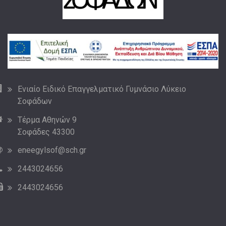
Ενιαίο Ειδικό Επαγγελματικό Γυμνάσιο Λύκειο
Σοφάδων
Τέρμα Αθηνών 9
Σοφάδες 43300
eneegylsof@sch.gr
2443024656
2443024656