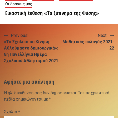
Οι δράσεις μας
Εικαστική έκθεση «Το ξύπνημα της Φύσης»
Πλοήγηση
Previous:
Next:
«Το Σχολείο σε Κίνηση:
Μαθητικές εκλογές 2021-
άρθρων
Αθλούμαστε δημιουργικά»:
22
8η Πανελλήνια Hμέρα
Σχολικού Αθλητισμού 2021
Αφήστε μια απάντηση
Η ηλ. διεύθυνση σας δεν δημοσιεύεται.
Τα υποχρεωτικά
πεδία σημειώνονται με
*
Σχόλιο
*