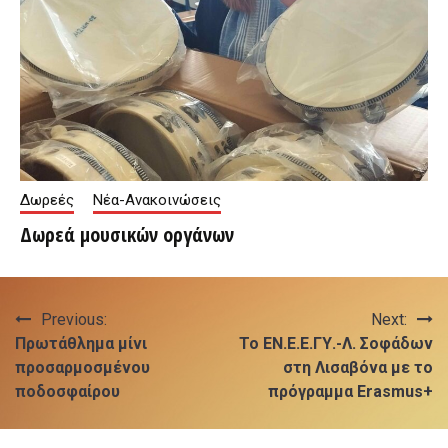
Δωρεές
Νέα-Ανακοινώσεις
Δωρεά μουσικών οργάνων
Πλοήγηση
Previous:
Next:
Πρωτάθλημα μίνι
Το ΕΝ.Ε.Ε.ΓΥ.-Λ. Σοφάδων
άρθρων
προσαρμοσμένου
στη Λισαβόνα με το
ποδοσφαίρου
πρόγραμμα Erasmus+