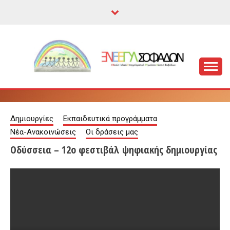
Skip
to
content
Ενιαίο Ειδικό Επαγγελματικό Γυμνάσιο Λύκειο
ΕΝΕΕΓΥΛ ΣΟΦΑΔΩΝ
Σοφάδων
Δημιουργίες
Εκπαιδευτικά προγράμματα
Νέα-Ανακοινώσεις
Οι δράσεις μας
Οδύσσεια – 12ο φεστιβάλ ψηφιακής δημιουργίας