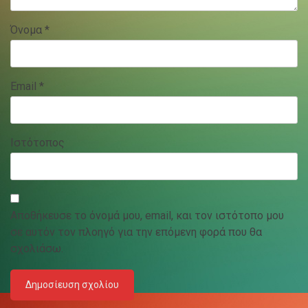
Όνομα
*
Email
*
Ιστότοπος
Αποθήκευσε το όνομά μου, email, και τον ιστότοπο μου
σε αυτόν τον πλοηγό για την επόμενη φορά που θα
σχολιάσω.