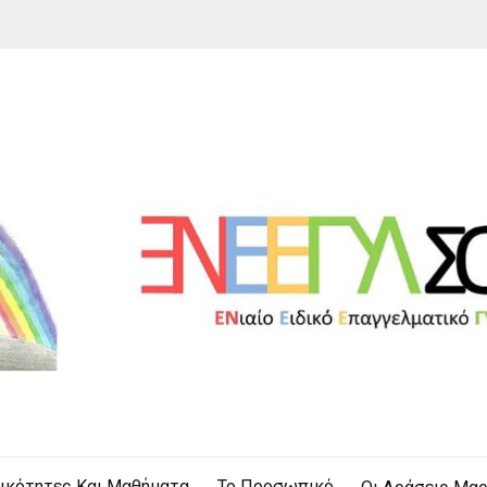
οφάδων
Ν
δικότητες Και Μαθήματα
Το Προσωπικό