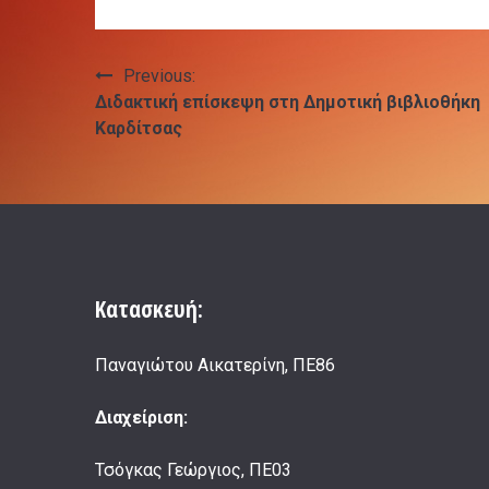
Πλοήγηση
Previous:
Διδακτική επίσκεψη στη Δημοτική βιβλιοθήκη
άρθρων
Καρδίτσας
Κατασκευή:
Παναγιώτου Αικατερίνη, ΠΕ86
Διαχείριση:
Τσόγκας Γεώργιος, ΠΕ03