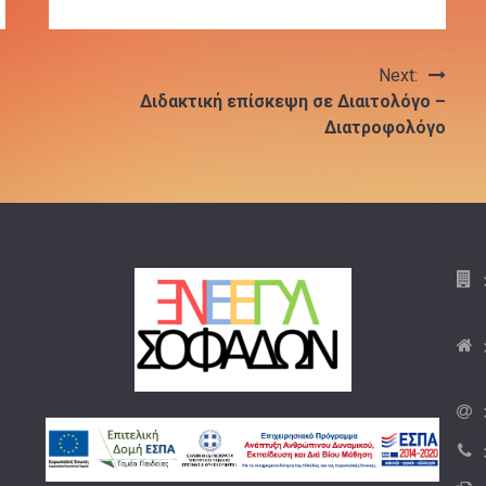
Next:
Διδακτική επίσκεψη σε Διαιτολόγο –
Διατροφολόγο