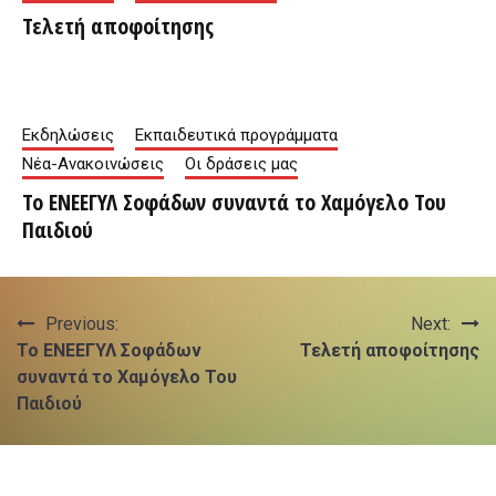
Τελετή αποφοίτησης
Εκδηλώσεις
Εκπαιδευτικά προγράμματα
Νέα-Ανακοινώσεις
Οι δράσεις μας
Το ΕΝΕΕΓΥΛ Σοφάδων συναντά το Χαμόγελο Του
Παιδιού
Πλοήγηση
Previous:
Next:
Το ΕΝΕΕΓΥΛ Σοφάδων
Τελετή αποφοίτησης
άρθρων
συναντά το Χαμόγελο Του
Παιδιού