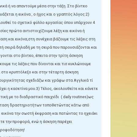
νικά ή να απαντούμε μέσα στην τάξη. Στο βίντεο
υάζεται η εικόνα , o ήχος και ο γραπτός λόγος 2)
ουθεί το σχετικό φύλλο εργασίας όπου υπάρχουν 4
σίες πρώτα αντιστοιχίζουμε λέξη και εικόνα ή
αση και εικόνα,στη συνέχεια βάζουμε τις λέξεις στη
ή σειρά δηλαδή με τη σειρά που παρουσιάζονται και
γονται στο βίντεο, έπειτα στην τρίτη άσκηση
κουμε τις λέξεις που δίνονται και τισ κυκλώνουμε
 στο κρυπτόλεξο και στην τέταρτη άσκηση
ουργικότητας σχεδιάζω και γράφω στα Αγγλικά τί
έχει η κασετίνα μου.3) Tέλος, ακολουθείτε και κάνετε
τική με το διαδραστικό παιχνίδι ( daily routines)ως
ταση δραστηριοτήτων τοποθετώντας κάτω από
 εικόνα την σωστή έκφραση και πατώντας το ηχειάκι
τε την προφορά, ενώ η άσκηση παρέχει
τροφοδότηση!