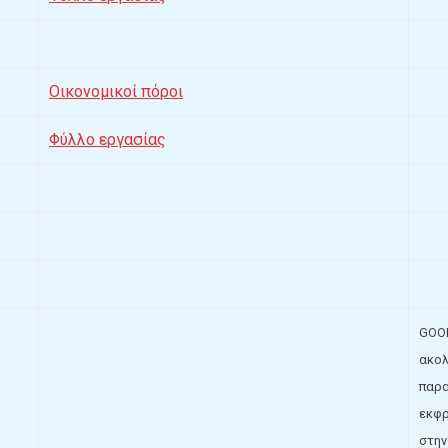
Οικονομικοί πόροι
Φύλλο εργασίας
GOOD
ακολ
παρα
εκφρ
στην