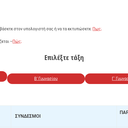
εβάσετε στον υπολογιστή σας ή να τα εκτυπώσετε.
Πως;
ζεται –
Πώς;
Επιλέξτε τάξη
Β’ Γυμνασίου
Γ΄ Γυμνα
Π
ΣΥΝΔΕΣΜΟΙ