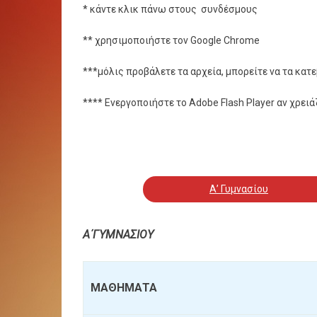
* κάντε κλικ πάνω στους συνδέσμους
** χρησιμοποιήστε τον Google Chrome
***μόλις προβάλετε τα αρχεία, μπορείτε να τα κατ
**** Ενεργοποιήστε το Adobe Flash Player αν χρειά
Α’ Γυμνασίου
Α΄ΓΥΜΝΑΣΙΟΥ
ΜΑΘΗΜΑΤΑ