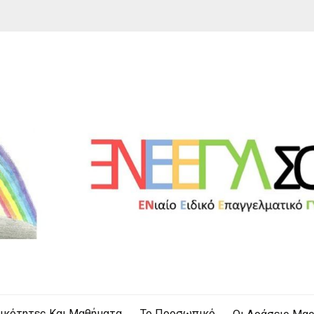
οφάδων
Ν
δικότητες Και Μαθήματα
Το Προσωπικό