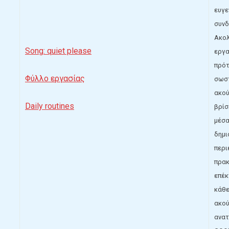
ευγε
συνδ
Ακολ
Song: quiet please
εργα
πρότ
Φύλλο εργασίας
σωστ
ακού
Daily routines
βρίσ
μέσα
δημι
περι
πρακ
επέκ
κάθε
ακού
ανα