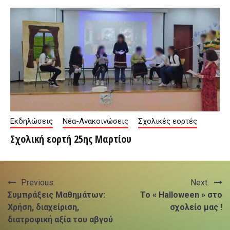
Εκδηλώσεις
Νέα-Ανακοινώσεις
Σχολικές εορτές
Σχολική εορτή 25ης Μαρτίου
Πλοήγηση
Previous:
Next:
Συμπράξεις Μαθημάτων:
Το « Halloween » στο
άρθρων
Χρήση, διαχείριση,
σχολείο μας !
διατροφική αξία του αβγού